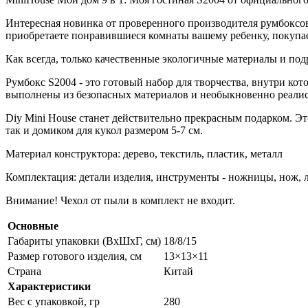
Интересная новинка от проверенного производителя румбоксов
приобретаете понравившиеся комнаты вашему ребенку, покупает
Как всегда, только качественные экологичные материалы и подр
Румбокс S2004 - это готовый набор для творчества, внутри ко
выполнены из безопасных материалов и необыкновенно реали
Diy Mini House станет действительно прекрасным подарком. Э
так и домиком для кукол размером 5-7 см.
Материал конструктора: дерево, текстиль, пластик, металл
Комплектация: детали изделия, инструменты - ножницы, нож, л
Внимание! Чехол от пыли в комплект не входит.
Основные
Габариты упаковки (ВхШхГ, см)
18/8/15
Размер готового изделия, см
13×13×11
Страна
Китай
Характеристики
Вес с упаковкой, гр
280