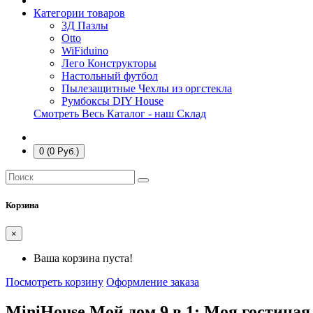
Категории товаров
3Д Пазлы
Otto
WiFiduino
Лего Конструкторы
Настольный футбол
Пылезащитные Чехлы из оргстекла
Румбоксы DIY House
Смотреть Весь Каталог - наш Склад
0 (0 Руб.)
Корзина
×
Ваша корзина пуста!
Посмотреть корзину
Оформление заказа
MiniHouse Мой дом 9 в 1: Моя гостиная