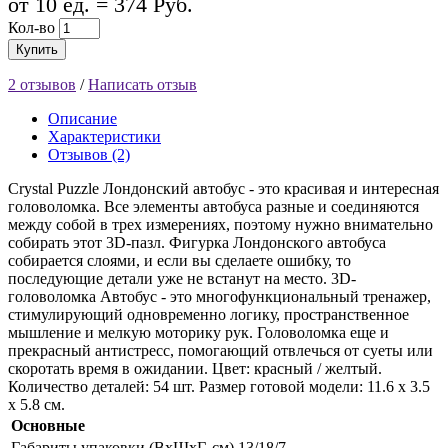
от 10 ед. = 374 Руб.
Кол-во
Купить
2 отзывов
/
Написать отзыв
Описание
Характеристики
Отзывов (2)
Crystal Puzzle Лондонский автобус - это красивая и интересная
головоломка. Все элементы автобуса разные и соединяются
между собой в трех измерениях, поэтому нужно внимательно
собирать этот 3D-пазл. Фигурка Лондонского автобуса
собирается слоями, и если вы сделаете ошибку, то
последующие детали уже не встанут на место. 3D-
головоломка Автобус - это многофункциональный тренажер,
стимулирующий одновременно логику, пространственное
мышление и мелкую моторику рук. Головоломка еще и
прекрасный антистресс, помогающий отвлечься от суеты или
скоротать время в ожидании. Цвет: красный / желтый.
Количество деталей: 54 шт. Размер готовой модели: 11.6 х 3.5
х 5.8 см.
Основные
Габариты упаковки (ВхШхГ, см)
13/18/7